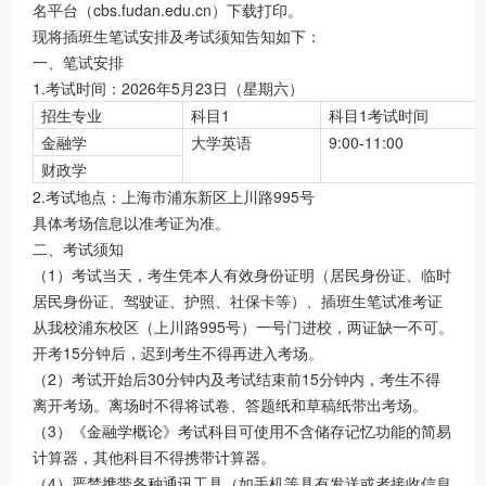
名平台（cbs.fudan.edu.cn）下载打印。
现将插班生笔试安排及考试须知告知如下：
一、笔试安排
1.考试时间：2026年5月23日（星期六）
招生专业
科目1
科目1考试时间
金融学
大学英语
9:00-11:00
财政学
2.考试地点：上海市浦东新区上川路995号
具体考场信息以准考证为准。
二、考试须知
（1）考试当天，考生凭本人有效身份证明（居民身份证、临时
居民身份证、驾驶证、护照、社保卡等）、插班生笔试准考证
从我校浦东校区（上川路995号）一号门进校，两证缺一不可。
开考15分钟后，迟到考生不得再进入考场。
（2）考试开始后30分钟内及考试结束前15分钟内，考生不得
离开考场。离场时不得将试卷、答题纸和草稿纸带出考场。
（3）《金融学概论》考试科目可使用不含储存记忆功能的简易
计算器，其他科目不得携带计算器。
（4）严禁携带各种通讯工具（如手机等具有发送或者接收信息