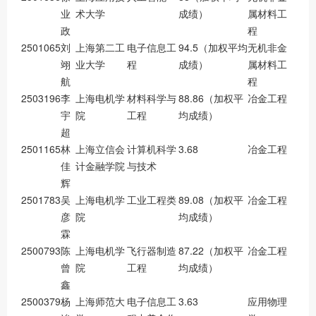
业
术大学
成绩）
属材料工
政
程
2501065
刘
上海第二工
电子信息工
94.5（加权平均
无机非金
翊
业大学
程
成绩）
属材料工
航
程
2503196
李
上海电机学
材料科学与
88.86（加权平
冶金工程
宇
院
工程
均成绩）
超
2501165
林
上海立信会
计算机科学
3.68
冶金工程
佳
计金融学院
与技术
辉
2501783
吴
上海电机学
工业工程类
89.08（加权平
冶金工程
彦
院
均成绩）
霖
2500793
陈
上海电机学
飞行器制造
87.22（加权平
冶金工程
曾
院
工程
均成绩）
鑫
2500379
杨
上海师范大
电子信息工
3.63
应用物理