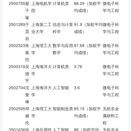
2500755
翟
上海电机学
计算机类
88.29（加权平
微电子科
子
院
均成绩）
学与工程
璇
2501289
于
上海第二工
信息与计算
91.9（加权平均
微电子科
昊
业大学
科学
成绩）
学与工程
岩
2502323
朱
上海理工大
数学与应用
87.68（加权平
微电子科
胤
学
数学
均成绩）
学与工程
恺
2500319
吴
上海海洋大
计算机类
3.76
微电子科
德
学
学与工程
宇
2502704
沈
上海海洋大
人工智能
3.6
微电子科
曼
学
学与工程
琳
2502595
邓
上海理工大
智能制造类
85.15（加权平
无机非金
健
学
均成绩）
属材料工
伦
程
2501636
徐
上海应用技
人工智能
88（加权平均
无机非金