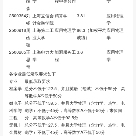
竣
学
程中美合作
学
森
2500354
刘
上海立信会
精算学
3.81
应用物理
畅
计金融学院
学
2500918
周
上海第二工
应用物理学
86.3（加权平均
应用物理
函
业大学
成绩）
学
硕
2500205
王
上海电力大
能源服务工
3.6
应用物理
思
学
程
学
奇
各专业最低录取要求如下：
专业
最低录取要求
档案学
总分不低于122.5，并且英语（笔试）不低于65分，高
等数学A不低于50分
微电子
总分不低于139.5，并且大学物理（含力学、热学、电
科学与
磁学）不低于45分，高等数学A不低于50分；末位同
工程
分，高等数学A不低于92.5分
无机非
总分不低于127.5，并且大学物理（含力学、热学、电
金属材
磁学）不低于45分，高等数学A不低于50分