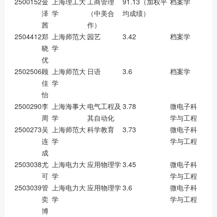
2500152
金
上海理工大
工商管理
91.13（加权平
档案学
泽
学
（中美合
均成绩）
茜
作）
2504412
郑
上海师范大
园艺
3.42
档案学
晓
学
优
2502506
顾
上海师范大
日语
3.6
档案学
佳
学
怡
2500290
李
上海海事大
电气工程及
3.78
微电子科
周
学
其自动化
学与工程
2500273
吴
上海师范大
科学教育
3.73
微电子科
连
学
学与工程
成
2503038
尤
上海电力大
应用物理学
3.45
微电子科
可
学
学与工程
2503039
管
上海电力大
应用物理学
3.6
微电子科
奕
学
学与工程
博