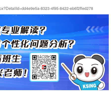
.aspx?DetailId=dd4e9e5a-8323-4f95-8422-eb6f2ffed278