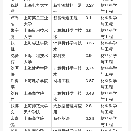
祝越
上海电力大学
新能源材料与器
3.27
材料科学
洋
件
与工程
卢泽
上海第二工业
智能制造工程
3.1
材料科学
谕
大学
与工程
朱宇
上海应用技术
计算机科学与技
3.6
材料科学
健
大学
术
与工程
张一
上海杉达学院
计算机科学与技
3.36
材料科学
帆
术
与工程
沈爱
上海工程技术
材料类
3.9
材料科学
丽
大学
与工程
刘珂
上海建桥学院
计算机科学与技
3.74
材料科学
佚
术
与工程
许睿
上海建桥学院
网络工程
3.87
材料科学
琪
与工程
刘程
上海商学院
计算机科学与技
3.48
材料科学
佳
术
与工程
张博
上海师范大学
大数据管理与应
2.8
材料科学
文
天华学院
用
与工程
余嘉
上海商学院
商务英语
3.28
材料科学
悦
与工程
戴锐
上海商学院
计算机科学与技
2.9
材料科学