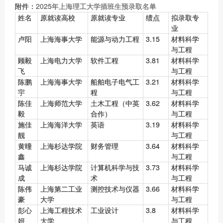
附件：
2025年上海理工大学插班生预录取名单
姓名
原就读高校
原就读专业
绩点
拟录取专
业
卢阳
上海海事大学
能源与动力工程
3.15
材料科学
与工程
顾毅
上海电力大学
软件工程
3.81
材料科学
飞
与工程
陈鹏
上海海事大学
船舶电子电气工
3.21
材料科学
宇
程
与工程
陈佳
上海师范大学
土木工程（中英
3.62
材料科学
毅
合作）
与工程
施佳
上海海洋大学
英语
3.19
材料科学
靓
与工程
黄曈
上海杉达学院
财务管理
3.64
材料科学
鑫
与工程
马诚
上海杉达学院
计算机科学与技
3.73
材料科学
成
术
与工程
陈伟
上海第二工业
测控技术与仪器
3.66
材料科学
豪
大学
与工程
彭心
上海工程技术
工业设计
3.8
材料科学
妍
大学
与工程