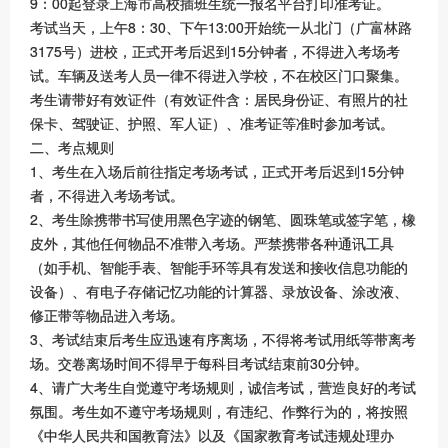
9：00起登录上海市高校插班生统一报名平台打印准考证。
考试当天，上午8：30、下午13:00开始统一从北门（广富林路
3175号）进校，正式开考后迟到15分钟者，不得进入考场考
试。车辆及送考人员一律不得进入学校，不在校区门口聚集。
考生请带好有效证件（有效证件含：居民身份证、有照片的社
保卡、驾驶证、护照、军人证）、准考证等准时参加考试。
二、考点规则
1、考生在入场后前往指定考场考试，正式开考后迟到15分钟
者，不得进入考场考试。
2、考生除携带书写使用黑色字迹的钢笔、圆珠笔或签字笔，橡
皮外，其他任何物品不准带入考场。严禁携带各种通讯工具
（如手机、智能手表、智能手环等具有发送和接收信息功能的
设备）、有电子存储记忆功能的计算器、录放设备、涂改液、
修正带等物品进入考场。
3、考试结束后考生应迅速有序离场，不得将考试用纸等带离考
场。交卷离场时间不得早于每科目考试结束前30分钟。
4、请广大考生自觉遵守考场规则，诚信考试，营造良好的考试
氛围。考生如不遵守考场规则，有违纪、作弊行为的，将按照
《中华人民共和国教育法》以及《国家教育考试违规处理办