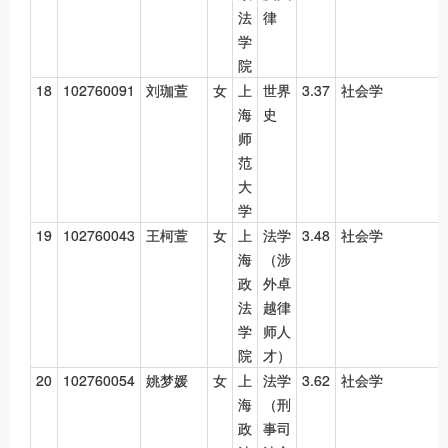
法
律
学
院
18
102760091
刘珈萱
女
上
世界
3.37
社会学
海
史
师
范
大
学
19
102760043
王柯萱
女
上
法学
3.48
社会学
海
（涉
政
外卓
法
越律
学
师人
院
才）
20
102760054
姚梦媛
女
上
法学
3.62
社会学
海
（刑
政
事司