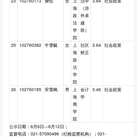
23
102760173
詹悦
女
上
法学
3.84
社会政策
海
（涉
政
外卓
法
越
学
班）
院
25
102760382
牛雪毓
女
上
社区
3.64
社会政策
海
矫正
政
法
学
院
26
102760185
宋雪枫
男
上
会计
3.46
社会政策
海
学
商
学
院
公示日期：6月6日—6月12日；
监督电话：021-57090496（纪检监察机构）；021-