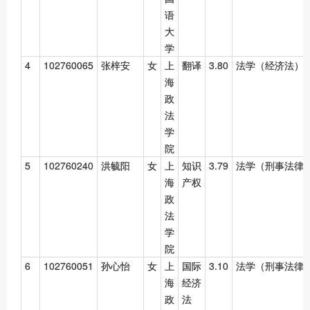
语
大
学
4
102760065
张梓安
女
上
翻译
3.80
法学（经济法）
海
政
法
学
院
5
102760240
洪毓阳
女
上
知识
3.79
法学（刑事法律
海
产权
政
法
学
院
6
102760051
孙心怡
女
上
国际
3.10
法学（刑事法律
海
经济
政
法