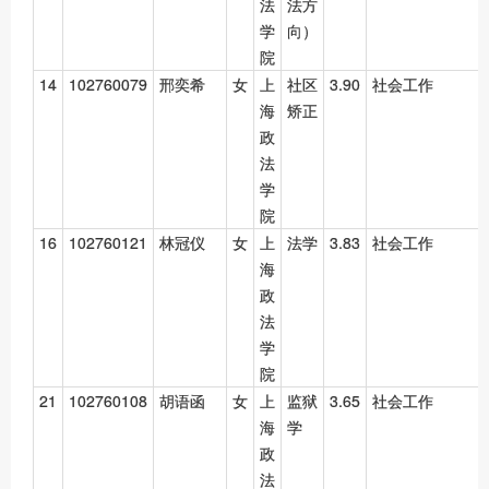
法
法方
学
向）
院
14
102760079
邢奕希
女
上
社区
3.90
社会工作
海
矫正
政
法
学
院
16
102760121
林冠仪
女
上
法学
3.83
社会工作
海
政
法
学
院
21
102760108
胡语函
女
上
监狱
3.65
社会工作
海
学
政
法