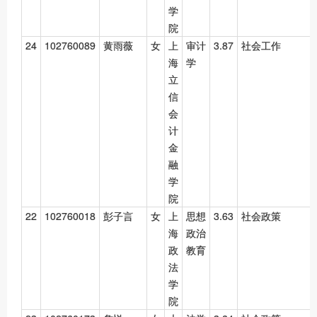
学
院
24
102760089
黄雨薇
女
上
审计
3.87
社会工作
海
学
立
信
会
计
金
融
学
院
22
102760018
彭子言
女
上
思想
3.63
社会政策
海
政治
政
教育
法
学
院