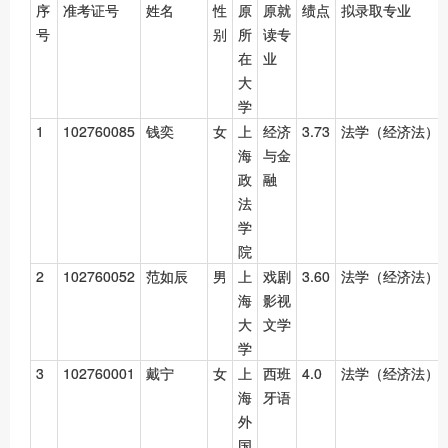
序
准考证号
姓名
性
原
原就
绩点
拟录取专业
号
别
所
读专
在
业
大
学
1
102760085
钱奕
女
上
经济
3.73
法学（经济法）
海
与金
政
融
法
学
院
2
102760052
范如辰
男
上
戏剧
3.60
法学（经济法）
海
影视
大
文学
学
3
102760001
戴宁
女
上
西班
4.0
法学（经济法）
海
牙语
外
国