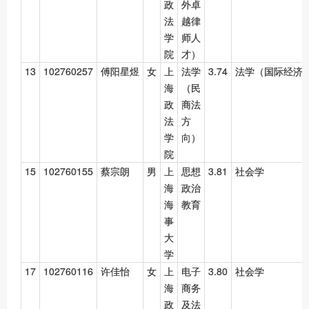
政
外卓
法
越律
学
师人
院
才）
13
102760257
傅阳星煜
女
上
法学
3.74
法学（国际经济
海
（民
政
商法
法
方
学
向）
院
15
102760155
蔡宗朗
男
上
思想
3.81
社会学
海
政治
海
教育
事
大
学
17
102760116
许佳怡
女
上
电子
3.80
社会学
海
商务
政
及法