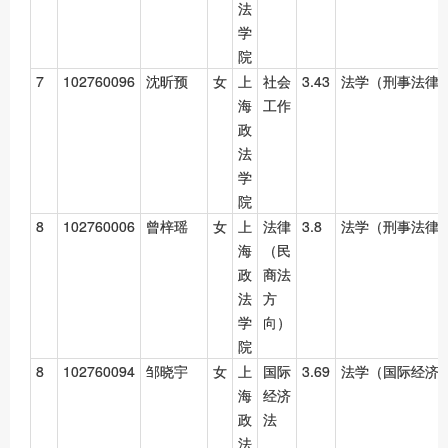
法
学
院
7
102760096
沈昕预
女
上
社会
3.43
法学（刑事法律
海
工作
政
法
学
院
8
102760006
曾梓瑶
女
上
法律
3.8
法学（刑事法律
海
（民
政
商法
法
方
学
向）
院
8
102760094
邹晓宇
女
上
国际
3.69
法学（国际经济
海
经济
政
法
法