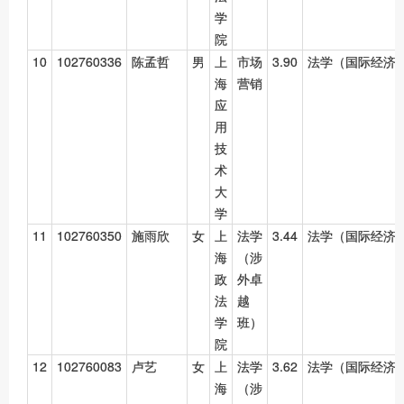
学
院
10
102760336
陈孟哲
男
上
市场
3.90
法学（国际经济
海
营销
应
用
技
术
大
学
11
102760350
施雨欣
女
上
法学
3.44
法学（国际经济
海
（涉
政
外卓
法
越
学
班）
院
12
102760083
卢艺
女
上
法学
3.62
法学（国际经济
海
（涉