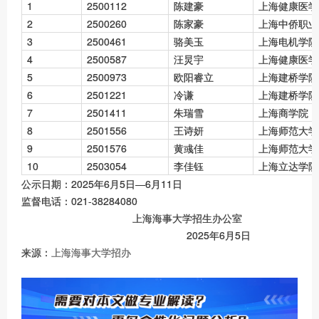
1
2500112
陈建豪
上海健康医学
2
2500260
陈家豪
上海中侨职业
3
2500461
骆美玉
上海电机学院
4
2500587
汪炅宇
上海健康医学
5
2500973
欧阳睿立
上海建桥学院
6
2501221
冷谦
上海建桥学院
7
2501411
朱瑞雪
上海商学院
8
2501556
王诗妍
上海师范大学
9
2501576
黄彧佳
上海师范大学
10
2503054
李佳钰
上海立达学院
公示日期：2025年6月5日—6月11日
监督电话：021-38284080
上海海事大学招生办公室
2025年6月5日
来源：
上海海事大学招办