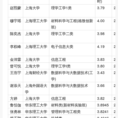
时)
赵熙蒙
上海大学
理学工学1类
3.79
25
穆宇瑶
上海理工大学
材料科学与工程(格致创新
4.00
24
班)
陈奕杰
上海大学
理学工学二类
3.98
24
李权峰
上海理工大学
电子信息大类
4.19
24
金沛霖
上海大学
信息工程
3.83
23
曾可悦
上海大学
理学工学Ⅰ类
3.80
23
王浩宇
上海财经大学
数据科学与大数据技术(工
3.43
23
学)
谢添天
上海外国语大
数据科学与大数据技术
3.66
23
学
方婷
上海大学
信息工程
3.82
23
鲁恬伽
华东理工大学
材料类(新材料实验班)
3.8945
23
张勇林
华东理工大学
管理科学与工程类
3.8241
23
戴千翔
华东理工大学
机械类
3.4046
23