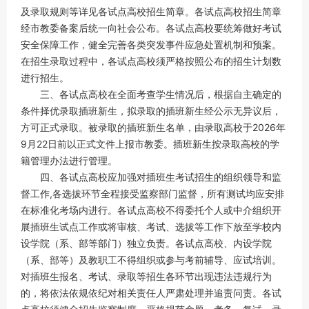
及录取规则等详见各试点高校招生简章。各试点高校招生简章
经市教委备案后统一向社会公布。各试点高校要统筹做好考试
安全保障工作，健全完善各类突发事件应急处置机制和预案。
在招生录取过程中，各试点高校须严格按照公布的招生计划数
进行招生。
三、各试点高校在全面考查学生情况后，根据自主确定的
条件择优录取插班新生，拟录取的插班新生经公示无异议后，
方可正式录取。被录取的插班新生名单，由录取高校于2026年
9月22日前以正式文件上报市教委。插班新生按录取高校的学
籍管理办法进行管理。
四、各试点高校应加强对插班生考试招生的组织领导和监
督工作,各选拔环节全程接受监察部门监督，所有测试均应安排
在标准化考场内进行。各试点高校不得委托个人或中介组织开
展插班生试点工作或将审核、考试、选拔等工作下放至学校内
设学院（系、部等部门）独立负责。各试点高校、内设学院
（系、部等）及教职工不得组织或参与考前辅导、应试培训。
对插班生报名、考试、录取等招生各环节出现违法违规行为
的，将依法依规依纪对相关责任人严肃处理并追责问责。各试