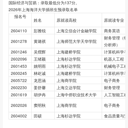
国际经济与贸易：录取最低分为137分。
2026年上海海洋大学插班生预录取名单
报名号
姓名
原就读高校
原就读专业
2604110
彭雅锐
上海立信会计金融学院
商务英语
财务管理（特
2601278
黄璐祺
上海师范大学天华学院
分析师）
2601246
吴熠辉
上海建桥学院
计算机科学与
2602096
王绪颖
上海杉达学院
机器人工程
2601453
姚明雨
上海杉达学院
机械电子工程
2600245
林屹诚
上海建桥学院
计算机科学与
2605722
龙思涵
上海商学院
电子商务
2602230
姜舒馨
上海立达学院
财务管理
2601619
胡伊冉
上海中侨职业技术大学
人工智能工程
2602026
窦明秋
上海商学院
电子商务
2604002
田硕
上海杉达学院
食品质量与安