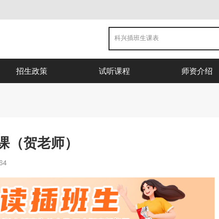
招生政策
试听课程
师资介绍
课（贺老师）
64